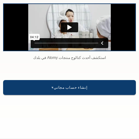
استكشف أحدث كتالوج منتجات Atomy في بلدك
إنشاء حساب مجاني
أمريكا
🇺🇸 الولايات المتحدة