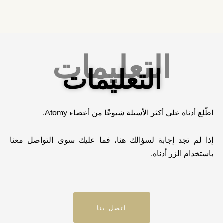
🇰🇬 قيرغيزستان
🇲🇾 ماليزيا
🇲🇳 منغوليا
التعليمات
🇵🇭 الفلبين
التعليمات
🇷🇺 روسيا
🇸🇬 سنغافورة
اطّلع أدناه على أكثر الأسئلة شيوعًا من أعضاء Atomy.
🇹🇼 تايوان
إذا لم تجد إجابة لسؤالك هنا، فما عليك سوى التواصل معنا
🇹🇭 تايلاند
باستخدام الزر أدناه.
🇺🇿 أوزبكستان
أفريقيا
قريباً
اتصل بنا