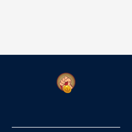
أمريكا
🇺🇸 الولايات المتحدة
🇨🇦 كندا
🇲🇽 المكسيك
🇨🇴 كولومبيا
🇧🇷 البرازيل
أوروبا
🇪🇺 أتومي أوروبا (جميع دول الاتحاد الأوروبي)
🇬🇧 المملكة المتحدة
🇹🇷 تركيا
آسيا