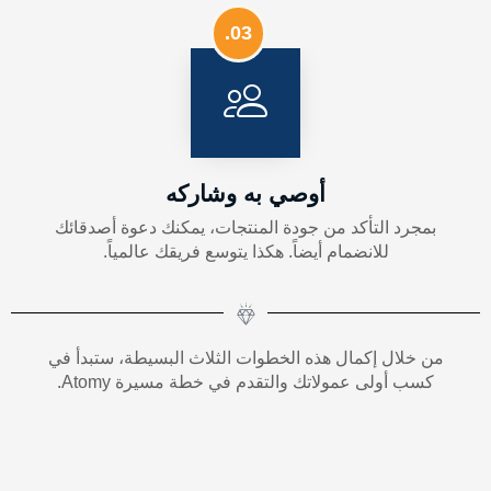
🇺🇿 أوزبكستان
03.
أفريقيا
قريباً
أوقيانوسيا
أوصي به وشاركه
🇦🇺 أستراليا
بمجرد التأكد من جودة المنتجات، يمكنك دعوة أصدقائك
🇳🇿 نيوزيلندا
للانضمام أيضاً. هكذا يتوسع فريقك عالمياً.
من خلال إكمال هذه الخطوات الثلاث البسيطة، ستبدأ في
كسب أولى عمولاتك والتقدم في خطة مسيرة Atomy.