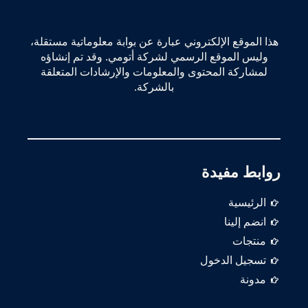
🇰🇷 كوريا الجنوبية
🇰🇭 كمبوديا
هذا الموقع الإلكتروني عبارة عن بوابة معلوماتية مستقلة،
وليس الموقع الرسمي لشركة أتومي. وقد تم إنشاؤه
🇭🇰 هونغ كونغ
لمشاركة المحتوى والمعلومات والإرشادات المتعلقة
بالشركة.
🇮🇳 الهند
🇮🇩 إندونيسيا
🇰🇬 قيرغيزستان
روابط مفيدة
🇲🇾 ماليزيا
🇲🇳 منغوليا
الرئيسية
انضم إلينا
🇵🇭 الفلبين
منتجات
🇷🇺 روسيا
تسجيل الدخول
مدونة
🇸🇬 سنغافورة