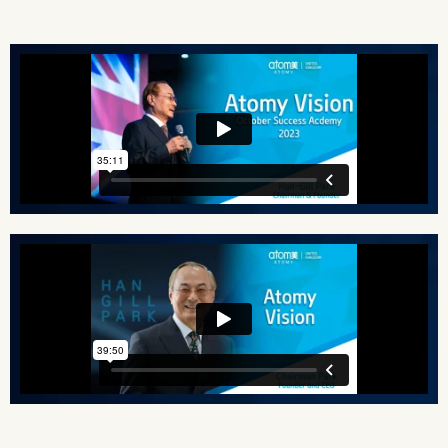
🇧🇷 البرازيل
أوروبا
🇪🇺 أتومي أوروبا (جميع دول الاتحاد الأوروبي)
🇬🇧 المملكة المتحدة
🇹🇷 تركيا
آسيا
🇰🇷 كوريا الجنوبية
🇰🇭 كمبوديا
🇭🇰 هونغ كونغ
🇮🇳 الهند
🇮🇩 إندونيسيا