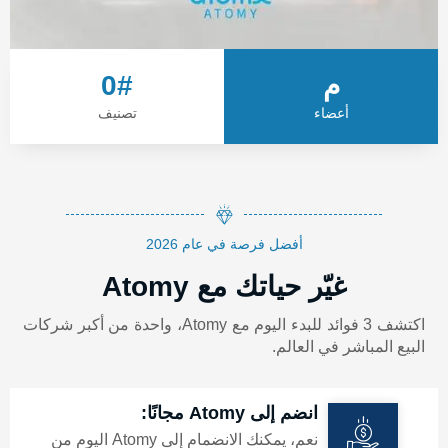
🇭🇰 هونغ كونغ
🇮🇳 الهند
م
#
0
🇮🇩 إندونيسيا
أعضاء
تصنيف
🇰🇬 قيرغيزستان
🇲🇾 ماليزيا
🇲🇳 منغوليا
أفضل فرصة في عام 2026
🇵🇭 الفلبين
غيّر حياتك مع Atomy
🇷🇺 روسيا
اكتشف 3 فوائد للبدء اليوم مع Atomy، واحدة من أكبر شركات
البيع المباشر في العالم.
🇸🇬 سنغافورة
🇹🇼 تايوان
انضم إلى Atomy مجانًا:
🇹🇭 تايلاند
نعم، يمكنك الانضمام إلى Atomy اليوم من