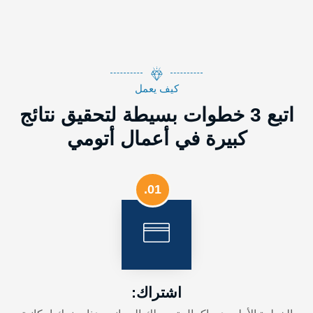
🇨🇦 كندا
🇲🇽 المكسيك
🇨🇴 كولومبيا
كيف يعمل
🇧🇷 البرازيل
اتبع 3 خطوات بسيطة لتحقيق نتائج
أوروبا
كبيرة في أعمال أتومي
🇪🇺 أتومي أوروبا (جميع دول الاتحاد الأوروبي)
🇬🇧 المملكة المتحدة
01.
🇹🇷 تركيا
آسيا
🇰🇷 كوريا الجنوبية
اشتراك:
🇰🇭 كمبوديا