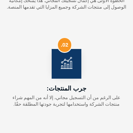
الخطوة الأولى هي إكمال تسجيلك المجاني. هذا يمنحك إمكانية
🇭🇰 هونغ كونغ
الوصول إلى منتجات الشركة وجميع المزايا التي تقدمها المنصة.
🇮🇳 الهند
🇮🇩 إندونيسيا
🇰🇬 قيرغيزستان
02.
🇲🇾 ماليزيا
🇲🇳 منغوليا
🇵🇭 الفلبين
جرب المنتجات:
🇷🇺 روسيا
على الرغم من أن التسجيل مجاني، إلا أنه من المهم شراء
🇸🇬 سنغافورة
منتجات الشركة واستخدامها لتجربة جودتها المطلقة حقًا.
🇹🇼 تايوان
🇹🇭 تايلاند