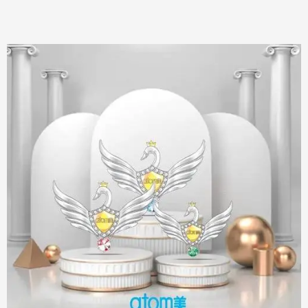
🇨🇦 كندا
🇲🇽 المكسيك
🇨🇴 كولومبيا
🇧🇷 البرازيل
أوروبا
🇪🇺 أتومي أوروبا (جميع دول الاتحاد الأوروبي)
🇬🇧 المملكة المتحدة
🇹🇷 تركيا
آسيا
🇰🇷 كوريا الجنوبية
🇰🇭 كمبوديا