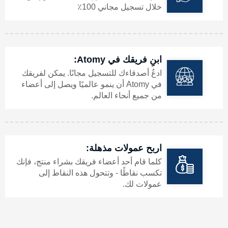
خلال تسجيل مجاني 100٪
🇺🇿 أوزبكستان
أفريقيا
قريباً
ابنِ فريقك في Atomy:
ادعُ أصدقاءك للتسجيل مجانًا. يمكن لفريقك
أوقيانوسيا
في Atomy أن ينمو عالميًا ويصل إلى أعضاء
من جميع أنحاء العالم.
🇦🇺 أستراليا
🇳🇿 نيوزيلندا
اربح عمولات مذهلة:
كلما قام أحد أعضاء فريقك بشراء منتج، فإنك
تكسب نقاطًا - وتتحول هذه النقاط إلى
عمولات لك.