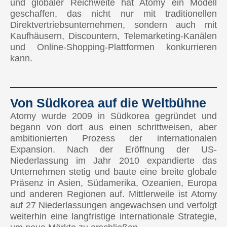
und globaler Reichweite hat Atomy ein Modell
geschaffen, das nicht nur mit traditionellen
AFRIKA
Direktvertriebsunternehmen, sondern auch mit
Kaufhäusern, Discountern, Telemarketing-Kanälen
Demnächst verfügbar
und Online-Shopping-Plattformen konkurrieren
kann.
OZEANIEN
🇦🇺 Australien
Von Südkorea auf die Weltbühne
🇳🇿 Neuseeland
Atomy wurde 2009 in Südkorea gegründet und
begann von dort aus einen schrittweisen, aber
ambitionierten Prozess der internationalen
Expansion. Nach der Eröffnung der US-
Niederlassung im Jahr 2010 expandierte das
Unternehmen stetig und baute eine breite globale
Präsenz in Asien, Südamerika, Ozeanien, Europa
und anderen Regionen auf. Mittlerweile ist Atomy
auf 27 Niederlassungen angewachsen und verfolgt
weiterhin eine langfristige internationale Strategie,