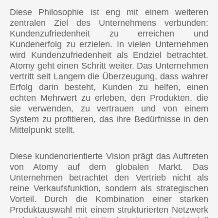
🇭🇰 Hongkong
Diese Philosophie ist eng mit einem weiteren
🇮🇳 Indien
zentralen Ziel des Unternehmens verbunden:
Kundenzufriedenheit zu erreichen und
🇮🇩 Indonesien
Kundenerfolg zu erzielen. In vielen Unternehmen
wird Kundenzufriedenheit als Endziel betrachtet.
🇰🇬 Kirgisistan
Atomy geht einen Schritt weiter. Das Unternehmen
vertritt seit Langem die Überzeugung, dass wahrer
🇲🇾 Malaysia
Erfolg darin besteht, Kunden zu helfen, einen
echten Mehrwert zu erleben, den Produkten, die
🇲🇳 Mongolei
sie verwenden, zu vertrauen und von einem
🇵🇭 Philippinen
System zu profitieren, das ihre Bedürfnisse in den
Mittelpunkt stellt.
🇷🇺 Russland
Diese kundenorientierte Vision prägt das Auftreten
🇸🇬 Singapur
von Atomy auf dem globalen Markt. Das
🇹🇼 Taiwan
Unternehmen betrachtet den Vertrieb nicht als
reine Verkaufsfunktion, sondern als strategischen
🇹🇭 Thailand
Vorteil. Durch die Kombination einer starken
Produktauswahl mit einem strukturierten Netzwerk
🇺🇿 Usbekistan