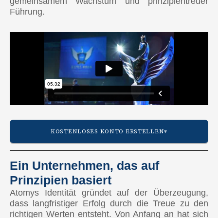
gemeinsamem Wachstum und prinzipientreuer
Führung.
KOSTENLOSES KONTO ERSTELLEN
Ein Unternehmen, das auf
Prinzipien basiert
AMERIKA
Atomys Identität gründet auf der Überzeugung,
🇺🇸 Vereinigte Staaten
dass langfristiger Erfolg durch die Treue zu den
richtigen Werten entsteht. Von Anfang an hat sich