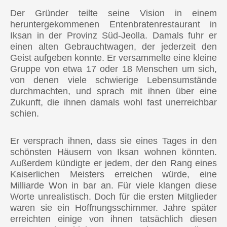
🇧🇷 Brasilien
Der Gründer teilte seine Vision in einem
heruntergekommenen Entenbratenrestaurant in
EUROPA
Iksan in der Provinz Süd-Jeolla. Damals fuhr er
einen alten Gebrauchtwagen, der jederzeit den
🇪🇺 Atomy Europe (Alle EU-Länder)
Geist aufgeben konnte. Er versammelte eine kleine
Gruppe von etwa 17 oder 18 Menschen um sich,
🇬🇧 Vereinigtes Königreich
von denen viele schwierige Lebensumstände
🇹🇷 Türkei
durchmachten, und sprach mit ihnen über eine
Zukunft, die ihnen damals wohl fast unerreichbar
schien.
ASIEN
🇰🇷 Südkorea
Er versprach ihnen, dass sie eines Tages in den
schönsten Häusern von Iksan wohnen könnten.
🇰🇭 Kambodscha
Außerdem kündigte er jedem, der den Rang eines
Kaiserlichen Meisters erreichen würde, eine
🇭🇰 Hongkong
Milliarde Won in bar an. Für viele klangen diese
🇮🇳 Indien
Worte unrealistisch. Doch für die ersten Mitglieder
waren sie ein Hoffnungsschimmer. Jahre später
🇮🇩 Indonesien
erreichten einige von ihnen tatsächlich diesen