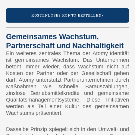
KOSTENLOSES KONTO ERSTELLEN
Gemeinsames Wachstum,
Partnerschaft und Nachhaltigkeit
AMERIKA
Ein weiteres zentrales Thema der Atomy-Identität
🇺🇸 Vereinigte Staaten
ist gemeinsames Wachstum. Das Unternehmen
betont immer wieder, dass Wachstum nicht auf
🇨🇦 Kanada
Kosten der Partner oder der Gesellschaft gehen
darf. Atomy unterstützt Partnerunternehmen durch
🇲🇽 Mexiko
Maßnahmen wie schnelle Barauszahlungen,
zinslose Betriebsmittelkredite und gemeinsame
🇨🇴 Kolumbien
Qualitätsmanagementsysteme. Diese Initiativen
🇧🇷 Brasilien
werden als Teil einer Kultur des gemeinsamen
Wachstums präsentiert.
EUROPA
Dasselbe Prinzip spiegelt sich in den Umwelt- und
🇪🇺 Atomy Europe (Alle EU-Länder)