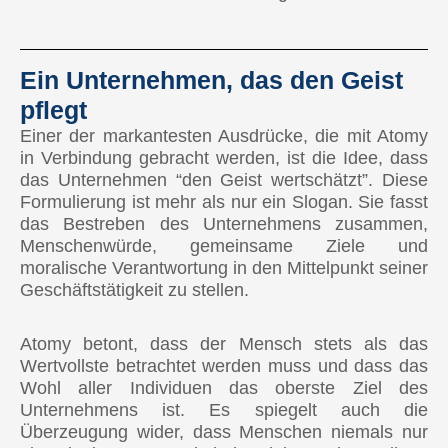
🇵🇭 Philippinen
🇷🇺 Russland
Ein Unternehmen, das den Geist
🇸🇬 Singapur
pflegt
Einer der markantesten Ausdrücke, die mit Atomy
🇹🇼 Taiwan
in Verbindung gebracht werden, ist die Idee, dass
das Unternehmen “den Geist wertschätzt”. Diese
🇹🇭 Thailand
Formulierung ist mehr als nur ein Slogan. Sie fasst
das Bestreben des Unternehmens zusammen,
🇺🇿 Usbekistan
Menschenwürde, gemeinsame Ziele und
moralische Verantwortung in den Mittelpunkt seiner
AFRIKA
Geschäftstätigkeit zu stellen.
Demnächst verfügbar
Atomy betont, dass der Mensch stets als das
OZEANIEN
Wertvollste betrachtet werden muss und dass das
Wohl aller Individuen das oberste Ziel des
🇦🇺 Australien
Unternehmens ist. Es spiegelt auch die
Überzeugung wider, dass Menschen niemals nur
🇳🇿 Neuseeland