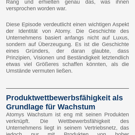
Rang und erhielten genau das, was ihnen
🇰🇬 Kirgisistan
versprochen worden war.
🇲🇾 Malaysia
Diese Episode verdeutlicht einen wichtigen Aspekt
🇲🇳 Mongolei
der Identität von Atomy. Die Geschichte des
Unternehmens basiert anfangs nicht auf Luxus,
🇵🇭 Philippinen
sondern auf Überzeugung. Es ist die Geschichte
eines Gründers, der daran glaubte, dass
🇷🇺 Russland
Prinzipien, Visionen und Beständigkeit letztendlich
etwas viel Größeres schaffen könnten, als die
🇸🇬 Singapur
Umstände vermuten ließen.
🇹🇼 Taiwan
🇹🇭 Thailand
Produktwettbewerbsfähigkeit als
🇺🇿 Usbekistan
Grundlage für Wachstum
Atomys Wachstum ist eng mit seinen Produkten
AFRIKA
verknüpft. Die Wettbewerbsfähigkeit des
Demnächst verfügbar
Unternehmens liegt in seinem Vertriebsnetz, das
jedoch nur mit Produkten von hoher