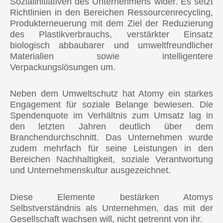
Sozialinitiativen des Unternehmens wider. Es setzt
Richtlinien in den Bereichen Ressourcenrecycling,
🇬🇧 Vereinigtes Königreich
Produkterneuerung mit dem Ziel der Reduzierung
🇹🇷 Türkei
des Plastikverbrauchs, verstärkter Einsatz
biologisch abbaubarer und umweltfreundlicher
Materialien sowie intelligentere
ASIEN
Verpackungslösungen um.
🇰🇷 Südkorea
Neben dem Umweltschutz hat Atomy ein starkes
🇰🇭 Kambodscha
Engagement für soziale Belange bewiesen. Die
Spendenquote im Verhältnis zum Umsatz lag in
🇭🇰 Hongkong
den letzten Jahren deutlich über dem
🇮🇳 Indien
Branchendurchschnitt. Das Unternehmen wurde
zudem mehrfach für seine Leistungen in den
🇮🇩 Indonesien
Bereichen Nachhaltigkeit, soziale Verantwortung
und Unternehmenskultur ausgezeichnet.
🇰🇬 Kirgisistan
🇲🇾 Malaysia
Diese Elemente bestärken Atomys
Selbstverständnis als Unternehmen, das mit der
🇲🇳 Mongolei
Gesellschaft wachsen will, nicht getrennt von ihr.