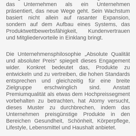
🇨🇦 Kanada
das Unternehmen als ein Unternehmen
präsentiert, das neue Wege geht. Sein Wachstum
🇲🇽 Mexiko
basiert nicht allein auf rasanter Expansion,
sondern auf dem Aufbau eines Systems, das
🇨🇴 Kolumbien
Produktwettbewerbsfähigkeit, Kundenvertrauen
🇧🇷 Brasilien
und Mitgliedervorteile in Einklang bringt.
EUROPA
Die Unternehmensphilosophie „Absolute Qualität
und absoluter Preis“ spiegelt dieses Engagement
🇪🇺 Atomy Europe (Alle EU-Länder)
wider. Konkret bedeutet das, Produkte zu
entwickeln und zu vertreiben, die hohen Standards
🇬🇧 Vereinigtes Königreich
entsprechen und gleichzeitig für eine breite
🇹🇷 Türkei
Zielgruppe erschwinglich sind. Anstatt
Premiumqualität als etwas dem Hochpreissegment
vorbehalten zu betrachten, hat Atomy versucht,
ASIEN
dieses Muster zu durchbrechen, indem das
🇰🇷 Südkorea
Unternehmen preisgünstige Produkte in den
Bereichen Gesundheit, Schönheit, Körperpflege,
🇰🇭 Kambodscha
Lifestyle, Lebensmittel und Haushalt anbietet.