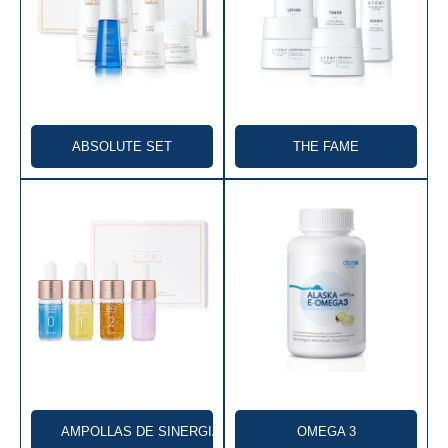
OCEANÍA
🇦🇺 Australia
🇳🇿 Nueva Zelanda
ABSOLUTE SET
THE FAME
AMPOLLAS DE SINERGIA
OMEGA 3