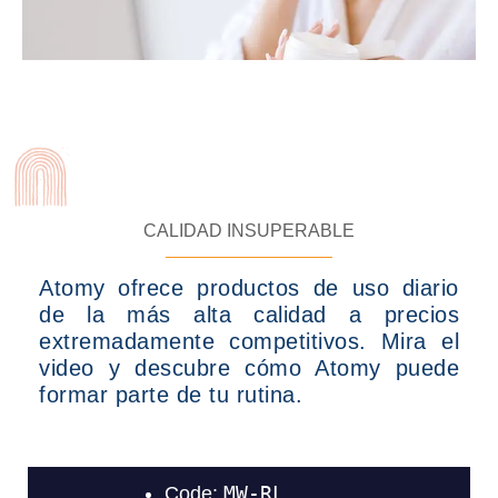
🇨🇴 Colombia
🇧🇷 Brasil
EUROPA
🇪🇺 Atomy Europa (Todos los países de la UE)
🇬🇧 Reino Unido
CALIDAD INSUPERABLE
🇹🇷 Turquía
Atomy ofrece productos de uso diario
de la más alta calidad a precios
ASIA
extremadamente competitivos. Mira el
video y descubre cómo Atomy puede
🇰🇷 Corea del Sur
formar parte de tu rutina.
🇰🇭 Camboya
🇭🇰 Hong Kong