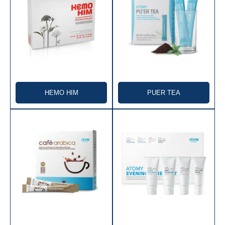
🇧🇷 Brasil
EUROPA
🇪🇺 Atomy Europa (Todos los países de la UE)
🇬🇧 Reino Unido
HEMO HIM
PUER TEA
🇹🇷 Turquía
ASIA
🇰🇷 Corea del Sur
🇰🇭 Camboya
🇭🇰 Hong Kong
🇮🇳 India
🇮🇩 Indonesia