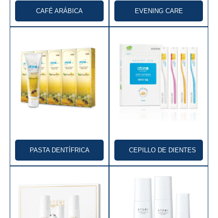
CAFÉ ARÁBICA
EVENING CARE
🇰🇬 Kirguistán
🇲🇾 Malasia
🇲🇳 Mongolia
🇵🇭 Filipinas
🇷🇺 Rusia
🇸🇬 Singapur
🇹🇼 Taiwán
PASTA DENTÍFRICA
CEPILLO DE DIENTES
🇹🇭 Tailandia
🇺🇿 Uzbekistán
ÁFRICA
Muy pronto