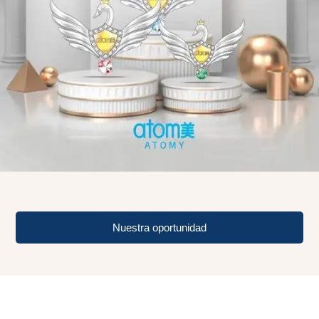
🇰🇬 Kirguistán
🇲🇾 Malasia
🇲🇳 Mongolia
🇵🇭 Filipinas
🇷🇺 Rusia
🇸🇬 Singapur
🇹🇼 Taiwán
🇹🇭 Tailandia
Nuestra oportunidad
🇺🇿 Uzbekistán
ÁFRICA
Muy pronto