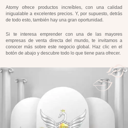
ÁFRICA
🇧🇷 Brasil
Atomy ofrece productos increíbles, con una calidad
Muy pronto
inigualable a excelentes precios. Y, por supuesto, detrás
EUROPA
de todo esto, también hay una gran oportunidad.
OCEANÍA
🇪🇺 Atomy Europa (Todos los países de la UE)
Si te interesa emprender con una de las mayores
🇦🇺 Australia
empresas de venta directa del mundo, te invitamos a
🇬🇧 Reino Unido
🇳🇿 Nueva Zelanda
conocer más sobre este negocio global. Haz clic en el
🇹🇷 Turquía
botón de abajo y descubre todo lo que tiene para ofrecer.
ASIA
🇰🇷 Corea del Sur
🇰🇭 Camboya
🇭🇰 Hong Kong
🇮🇳 India
🇮🇩 Indonesia