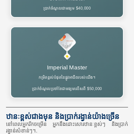
ប្រាក់ចំណូលជាមធ្យម $40,000
Imperial Master
កម្រិតខ្ពស់បំផុតនៃផ្លូវអាជីពរបស់យើង។
ប្រាក់ចំណូលប្រចាំខែជាមធ្យមលើសពី $50,000
ឋានៈខ្ពស់ជាងមុន និងប្រាក់រង្វាន់យ៉ាងច្រើន
នៅពេលអ្នករីកចម្រើន អ្នកនឹងដោះសោរឋានៈខ្ពស់ៗ និងប្រាក់
រង្វាន់សំខាន់ៗ។.