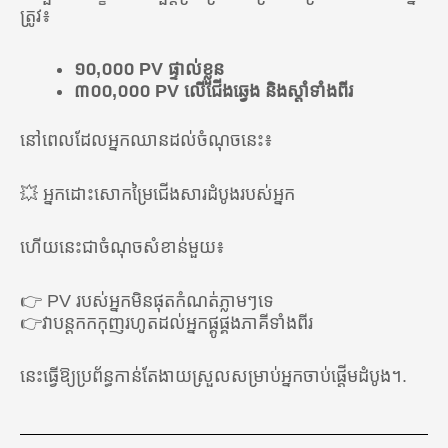
អាមេរិក
ត្រូវ៖
🇺🇸 សហរដ្ឋអាមេរិក
១០,០០០ PV ផ្ទាល់ខ្លួន
🇨🇦 កាណាដា
៣០០,០០០ PV លើជើងឆ្វេង និងស្តាំទាំងពីរ
🇲🇽 ម៉ិកស៊ិក
នៅពេលដែលអ្នកឈានដល់ចំណុចនេះ៖
🇨🇴 ប្រទេសកូឡុំប៊ី
💥 អ្នកដោះសោកម្រៃជើងសារដំបូងរបស់អ្នក
🇧🇷 ប្រេស៊ីល
ហើយនេះជាចំណុចសំខាន់មួយ៖
អឺរ៉ុប
🇪🇺 អាតូមី អឺរ៉ុប (ប្រទេសទាំងអស់នៅសហភាពអឺរ៉ុប)
👉 PV របស់អ្នកមិនផុតកំណត់ភ្លាមៗទេ
👉វាបន្តកកកុញរហូតដល់អ្នកផ្គូផ្គងភាគីទាំងពីរ
🇬🇧 ចក្រភពអង់គ្លេស
🇹🇷 ទួរគី
នេះធ្វើឱ្យប្រព័ន្ធកាន់តែងាយស្រួលសម្រាប់អ្នកចាប់ផ្តើមដំបូង។.
អាស៊ី
🇰🇷 កូរ៉េខាងត្បូង