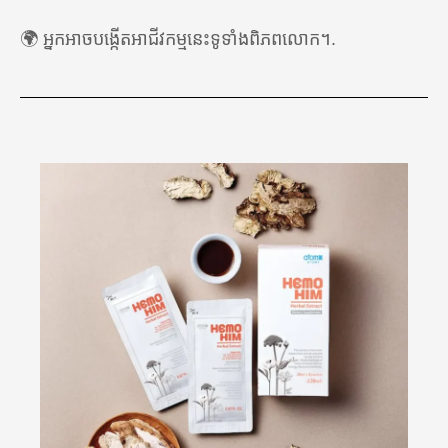
🇰🇬 កៀហ្ស៊ីស៊ីស្ថាន
🌍 អ្នកអាចបង្កើតអាជីវកម្មនេះទូទាំងពិភពលោក។.
🇲🇾 ម៉ាឡេស៊ី
🇲🇳 ម៉ុងហ្គោលី
🇵🇭 ហ្វីលីពីន
🇷🇺 រុស្ស៊ី
🇸🇬 សិង្ហបុរី
🇹🇼 តៃវ៉ាន់
🇹🇭 ប្រទេសថៃ
🇺🇿 អ៊ូសបេគីស្ថាន
អាហ្វ្រិក
ឆាប់ៗនេះ