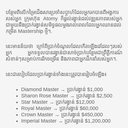
បន្ថែមពីលើកម្រៃជើងសារប្រចាំសប្តាហ៍ដែលអ្នករកបានពីអង្គការ
របស់អ្នក ក្រុមហ៊ុន Atomy ក៏ផ្តល់រង្វាន់ដល់វឌ្ឍនភាពរបស់អ្នក
ជាមួយនឹងប្រាក់រង្វាន់សមិទ្ធផលម្តងរាល់ពេលដែលអ្នកឈានដល់
កម្រិត Mastership ថ្មី។.
នេះមានន័យថា ក្រៅពីប្រាក់ចំណូលដែលកើតឡើងដដែលៗរបស់
អ្នក អ្នកទទួលបានរង្វាន់ជាសាច់ប្រាក់បន្ថែមជាព្រឹត្តិការណ៍
សំខាន់ៗសម្រាប់ការរីកចម្រើន និងភាពជាអ្នកដឹកនាំរបស់អ្នក។.
នេះជារបៀបដែលប្រាក់រង្វាន់ទាំងនេះត្រូវបានរៀបចំឡើង៖
Diamond Master → ប្រាក់រង្វាន់ $1,000
Sharon Rose Master → ប្រាក់រង្វាន់ $2,500
Star Master → ប្រាក់រង្វាន់ $12,000
Royal Master → ប្រាក់រង្វាន់ $60,000
Crown Master → ប្រាក់រង្វាន់ $450,000
Imperial Master → ប្រាក់រង្វាន់ $1,200,000