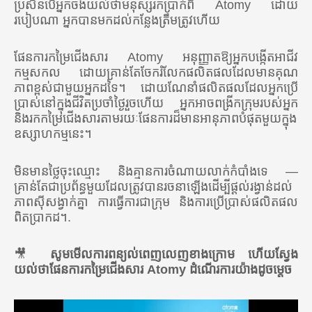
ប្រសិនបើអ្នកចង់យល់ថាមនុស្សរកប្រាក់ពី Atomy ដោយ
របៀបណា អ្នកបានមកដល់កន្លែងត្រឹមត្រូវហើយ
ផែនការកម្រៃជើងសារ Atomy អនុញ្ញាតឱ្យអ្នកបង្កើតអាជីវ
កម្មសកល ដោយគ្រាន់តែចែករំលែកផលិតផលដែលមានគុណ
ភាពខ្ពស់ជាមួយអ្នកដទៃ។ ដោយណែនាំផលិតផលដែលអ្នកប្រើ
ប្រាស់នៅក្នុងជីវិតប្រចាំថ្ងៃរួចហើយ អ្នកអាចពង្រីកក្រុមរបស់អ្នក
និងរកកម្រៃជើងសារតាមរយៈផែនការដ៏មានអានុភាពបំផុតមួយក្នុង
ឧស្សាហកម្មនេះ។
មិនមានថ្លៃចុះឈ្មោះ និងគ្មានការចំណាយលាក់កំបាំងទេ —
គ្រាន់តែជាប្រព័ន្ធមួយដែលត្រូវបានរចនាឡើងដើម្បីផ្តល់រង្វាន់ដល់
ភាពស៊ីសង្វាក់គ្នា ការធ្វើការជាក្រុម និងការប្រើប្រាស់ផលិតផល
ពិតប្រាកដ។.
🎥
សូមមើលការពន្យល់ពេញលេញខាងក្រោម ហើយស្វែង
យល់ថាផែនការកម្រៃជើងសារ Atomy ដំណើរការយ៉ាងដូចម្តេច