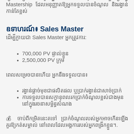
Mastership ដែលអនុញ្ញាតឱ្យអ្នកទទួលបានចំណូល និងរង្វាន់
🇹🇭 ប្រទេសថៃ
កាន់តែខ្ពស់
🇺🇿 អ៊ូសបេគីស្ថាន
ឧទាហរណ៍៖ Sales Master
អាហ្វ្រិក
ដើម្បីក្លាយជា Sales Master អ្នកត្រូវការ:
ឆាប់ៗនេះ
700,000 PV ផ្ទាល់ខ្លួន
2,500,000 PV ក្រុម
អូសេអានី
🇦🇺 អូស្ត្រាលី
ពេលសម្រេចបានហើយ អ្នកនឹងទទួលបាន៖
🇳🇿 នូវែលសេឡង់
រង្វាន់ផ្តាច់មុខជាផលិតផល ឬប្រាក់រង្វាន់ជាសាច់ប្រាក់
ការទទួលបានសក្តានុពលរកប្រាក់ចំណូលខ្ពស់ជាងមុន
នៅក្នុងរចនាសម្ព័ន្ធសំណង
💰 ចាប់ពីកម្រិតនេះតទៅ ប្រាក់ចំណូលរបស់អ្នកអាចកើនឡើង
គួរឱ្យកត់សម្គាល់ នៅពេលដែលអង្គការរបស់អ្នកពង្រីកខ្លួន។.