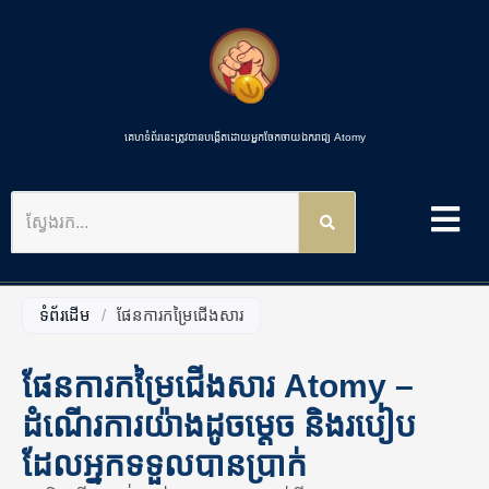
គេហទំព័រនេះត្រូវបានបង្កើតដោយអ្នកចែកចាយឯករាជ្យ Atomy
ស្វែងរក
ទំព័រដើម
/
ផែនការកម្រៃជើងសារ
ផែនការកម្រៃជើងសារ Atomy –
ដំណើរការយ៉ាងដូចម្តេច និងរបៀប
ដែលអ្នកទទួលបានប្រាក់