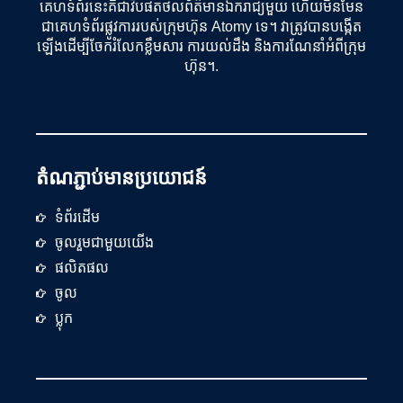
គេហទំព័រនេះគឺជាវិបផតថលព័ត៌មានឯករាជ្យមួយ ហើយមិនមែន
ជាគេហទំព័រផ្លូវការរបស់ក្រុមហ៊ុន Atomy ទេ។ វាត្រូវបានបង្កើត
ឡើងដើម្បីចែករំលែកខ្លឹមសារ ការយល់ដឹង និងការណែនាំអំពីក្រុម
ហ៊ុន។.
តំណភ្ជាប់មានប្រយោជន៍
ទំព័រដើម
ចូលរួមជាមួយយើង
ផលិតផល
ចូល
ប្លុក