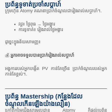
ប្រព័ន្ធទូទាត់ប្រចាំសប្តាហ៍
🇰🇭 កម្ពុជា
ក្រុមហ៊ុន Atomy គណនាប្រាក់ចំណូលជារៀងរាល់សប្តាហ៍។.
🇭🇰 ហុងកុង
វដ្ត៖ ថ្ងៃពុធ → ថ្ងៃអង្គារ
ការទូទាត់៖ រៀងរាល់ថ្ងៃអង្គារ
🇮🇳 ឥណ្ឌា
🇮🇩 ឥណ្ឌូនេស៊ី
ដូច្នេះក្នុងន័យសាមញ្ញ៖
🇰🇬 កៀហ្ស៊ីស៊ីស្ថាន
💰
អ្នកអាចទទួលបានប្រាក់រៀងរាល់សប្តាហ៍
🇲🇾 ម៉ាឡេស៊ី
អង្គការរបស់អ្នកបង្កើត PV កាន់តែច្រើន ប្រាក់ចំណូលរបស់អ្នក
🇲🇳 ម៉ុងហ្គោលី
កាន់តែខ្ពស់។.
🇵🇭 ហ្វីលីពីន
🇷🇺 រុស្ស៊ី
ប្រព័ន្ធ Mastership (កន្លែងដែល
🇸🇬 សិង្ហបុរី
ចំណូលកើនឡើងយ៉ាងលឿន)
🇹🇼 តៃវ៉ាន់
ក្រៅពីកម្រៃជើងសារមូលដ្ឋាន Atomy ក៏ផ្តល់ប្រព័ន្ធ