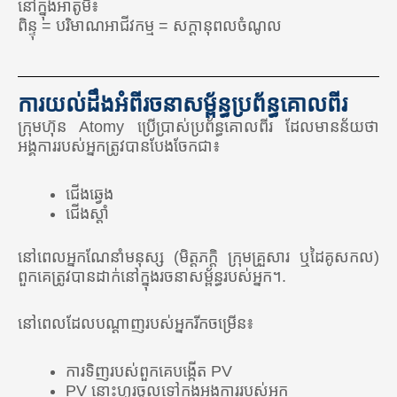
នៅក្នុងអាតូមី៖
🇰🇬 កៀហ្ស៊ីស៊ីស្ថាន
ពិន្ទុ = បរិមាណអាជីវកម្ម = សក្តានុពលចំណូល
🇲🇾 ម៉ាឡេស៊ី
🇲🇳 ម៉ុងហ្គោលី
ការយល់ដឹងអំពីរចនាសម្ព័ន្ធប្រព័ន្ធគោលពីរ
🇵🇭 ហ្វីលីពីន
ក្រុមហ៊ុន Atomy ប្រើប្រាស់ប្រព័ន្ធគោលពីរ ដែលមានន័យថា
អង្គការរបស់អ្នកត្រូវបានបែងចែកជា៖
🇷🇺 រុស្ស៊ី
🇸🇬 សិង្ហបុរី
ជើងឆ្វេង
ជើងស្តាំ
🇹🇼 តៃវ៉ាន់
នៅពេលអ្នកណែនាំមនុស្ស (មិត្តភក្តិ ក្រុមគ្រួសារ ឬដៃគូសកល)
🇹🇭 ប្រទេសថៃ
ពួកគេត្រូវបានដាក់នៅក្នុងរចនាសម្ព័ន្ធរបស់អ្នក។.
🇺🇿 អ៊ូសបេគីស្ថាន
នៅពេលដែលបណ្តាញរបស់អ្នករីកចម្រើន៖
អាហ្វ្រិក
ឆាប់ៗនេះ
ការទិញរបស់ពួកគេបង្កើត PV
PV នោះហូរចូលទៅក្នុងអង្គការរបស់អ្នក