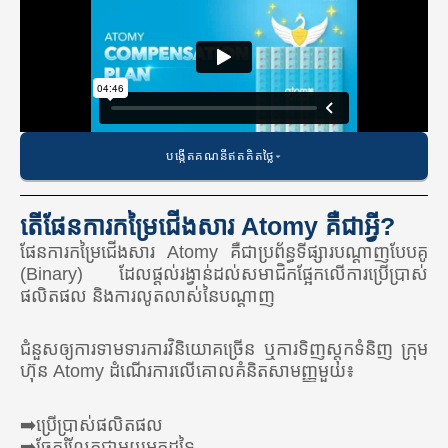
បង្កើតគណនីឥតគិតថ្លៃ
តើផែនការកម្រៃជើងសារ Atomy គឺជាអ្វី?
ផែនការកម្រៃជើងសារ Atomy គឺជាប្រព័ន្ធទីផ្សារបណ្តាញបែបគូ
អាមេរិក
(Binary) ដែលផ្តល់រង្វាន់ដល់សមាជិកផ្អែកលើការប្រើប្រាស់
ផលិតផល និងការលូតលាស់នៃបណ្តាញ
🇺🇸 សហរដ្ឋអាមេរិក
🇨🇦 កាណាដា
ជំនួស​ឲ្យ​ការ​ទាមទារ​ការ​វិនិយោគ​ច្រើន ឬ​ការ​ទិញ​ស្តុក​ទំនិញ ក្រុម
ហ៊ុន Atomy ដំណើរការ​លើ​គោលគំនិត​សាមញ្ញ​មួយ៖
🇲🇽 ម៉ិកស៊ិក
🇨🇴 ប្រទេសកូឡុំប៊ី
➡️ប្រើប្រាស់ផលិតផល
➡️ចែករំលែកជាមួយអ្នកដទៃ