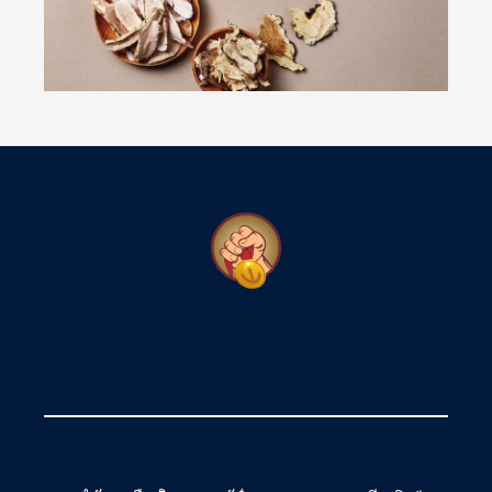
អូសេអានី
🇦🇺 អូស្ត្រាលី
🇳🇿 នូវែលសេឡង់