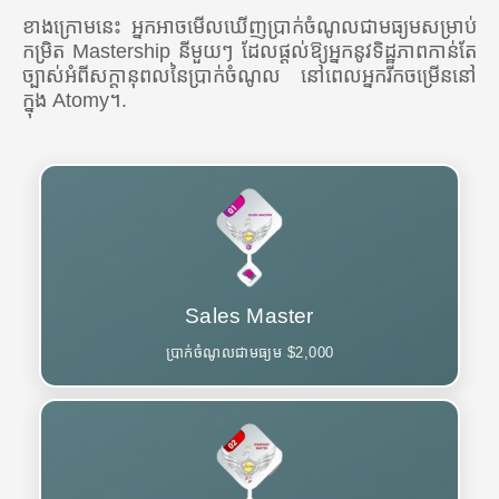
ខាងក្រោមនេះ អ្នកអាចមើលឃើញប្រាក់ចំណូលជាមធ្យមសម្រាប់
កម្រិត Mastership នីមួយៗ ដែលផ្តល់ឱ្យអ្នកនូវទិដ្ឋភាពកាន់តែ
ច្បាស់អំពីសក្តានុពលនៃប្រាក់ចំណូល នៅពេលអ្នករីកចម្រើននៅ
ក្នុង Atomy។.
Sales Master
ប្រាក់ចំណូលជាមធ្យម $2,000