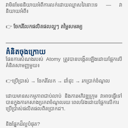
🇧🇷 ប្រេស៊ីល
វាមិនមែននិយាយអំពីការលក់ដោយឈ្លាសវៃនោះទេ — វា
និយាយអំពី៖
អឺរ៉ុប
👉
ចែករំលែកផលិតផលល្អៗ តម្លៃសមរម្យ
🇪🇺 អាតូមី អឺរ៉ុប (ប្រទេសទាំងអស់នៅសហភាពអឺរ៉ុប)
🇬🇧 ចក្រភពអង់គ្លេស
🇹🇷 ទួរគី
គំនិតចុងក្រោយ
ផែនការសំណងរបស់ Atomy ត្រូវបានបង្កើតឡើងដោយផ្អែកលើ
អាស៊ី
គំនិតសាមញ្ញមួយ៖
🇰🇷 កូរ៉េខាងត្បូង
👉ប្រើប្រាស់ → ចែករំលែក → ដាំដុះ → រកប្រាក់ចំណូល
🇰🇭 កម្ពុជា
ដោយមានសកម្មភាពជាប់លាប់ និងការអភិវឌ្ឍក្រុម វាអាចធ្វើទៅ
🇭🇰 ហុងកុង
បានក្នុងការកសាងប្រភពចំណូលរយៈពេលវែងដោយផ្អែកលើការ
🇮🇳 ឥណ្ឌា
ប្រើប្រាស់ផលិតផលពិតប្រាកដ។.
🇮🇩 ឥណ្ឌូនេស៊ី
និងផ្នែកដ៏ល្អបំផុត?