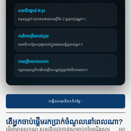
សមាជិកផ្ទាល់ ២ រូប
មនុស្សម្នាក់ៗសាងសង់ដោយប្រើតែ 2 ជួរមុខប៉ុណ្ណោះ។.
ការរីកចម្រើនរបស់ក្រុម
សមាជិកបន្ថែមហូរចូលទៅក្នុងរចនាសម្ព័ន្ធរបស់អ្នក។.
ការពង្រីកសកលលោក
ទទួលមនុស្សពីការរីកចម្រើនបណ្តាញទូទាំងពិភពលោក។.
បង្កើតគណនីឥតគិតថ្លៃ
តើអ្នកចាប់ផ្តើមរកប្រាក់ចំណូលនៅពេលណា?
ដើម្បីមានលក្ខណៈសម្បត្តិគ្រប់គ្រាន់សម្រាប់កម្រៃជើងសារ អ្នក