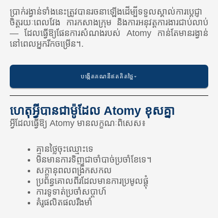
ប្រាក់រង្វាន់ទាំងនេះត្រូវបានរចនាឡើងដើម្បីទទួលស្គាល់ការប្តេជ្ញា
ចិត្តរយៈពេលវែង ការកសាងក្រុម និងការអនុវត្តការងារជាប់លាប់
— ដែលធ្វើឱ្យផែនការសំណងរបស់ Atomy កាន់តែមានរង្វាន់
នៅពេលអ្នករីកចម្រើន។.
បង្កើតគណនីឥតគិតថ្លៃ
ហេតុអ្វីបានជាម៉ូដែល Atomy ខុសគ្នា
អ្វីដែលធ្វើឱ្យ Atomy មានលក្ខណៈពិសេស៖
អាមេរិក
🇺🇸 សហរដ្ឋអាមេរិក
គ្មានថ្លៃចុះឈ្មោះទេ
មិនមានការទិញជាចាំបាច់ប្រចាំខែទេ។
🇨🇦 កាណាដា
សក្តានុពលពង្រីកសកល
ប្រព័ន្ធគោលពីរដែលមានការប្រមូលផ្តុំ
🇲🇽 ម៉ិកស៊ិក
ការទូទាត់ប្រចាំសប្តាហ៍
គំរូផលិតផលរឹងមាំ
🇨🇴 ប្រទេសកូឡុំប៊ី