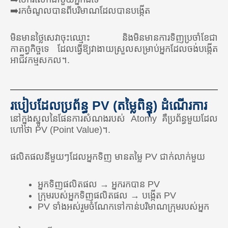
🇧🇷 ប្រេស៊ីល
➡️រកចំណូលបានពីបរិមាណដែលបានបង្កើត
អឺរ៉ុប
មិនមានថ្លៃសេវាចុះឈ្មោះ និងមិនមានការទិញប្រចាំខែជា
🇪🇺 អាតូមី អឺរ៉ុប (ប្រទេសទាំងអស់នៅសហភាពអឺរ៉ុប)
កាតព្វកិច្ចទេ ដែលធ្វើឱ្យវាងាយស្រួលសម្រាប់អ្នកដែលចង់បង្កើត
អាជីវកម្មសកល។.
🇬🇧 ចក្រភពអង់គ្លេស
🇹🇷 ទួរគី
របៀបដែលប្រព័ន្ធ PV (តម្លៃពិន្ទុ) ដំណើរការ
អាស៊ី
នៅ​ក្នុង​ស្នូល​នៃ​ផែនការ​សំណង​របស់ Atomy គឺ​ប្រព័ន្ធ​មួយ​ដែល​
ហៅ​ថា PV (Point Value)។.
🇰🇷 កូរ៉េខាងត្បូង
🇰🇭 កម្ពុជា
ផលិតផលនីមួយៗដែលអ្នកទិញ មានតម្លៃ PV ជាក់លាក់មួយ
🇭🇰 ហុងកុង
អ្នកទិញផលិតផល → អ្នករកបាន PV
🇮🇳 ឥណ្ឌា
ក្រុមរបស់អ្នកទិញផលិតផល → បង្កើត PV
PV ទាំងអស់រួមចំណែកទៅកាន់បរិមាណក្រុមរបស់អ្នក
🇮🇩 ឥណ្ឌូនេស៊ី