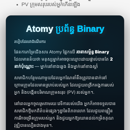
PV ក្រុមសរុបរបស់អ្នកកើនឡើង
អូសេអានី
🇦🇺 អូស្ត្រាលី
🇳🇿 នូវែលសេឡង់
Atomy
ប្រព័ន្ធ Binary
របៀបដែលវាដំណើរការ
ផែនការកម្រៃជើងសារ Atomy ផ្អែកលើ
រចនាសម្ព័ន្ធ Binary
ដែលមានន័យថា មនុស្សម្នាក់អាចចុះឈ្មោះដោយផ្ទាល់បានតែ
2
នាក់ប៉ុណ្ណោះ
— ម្នាក់នៅខាងឆ្វេង និងម្នាក់នៅខាងស្តាំ
សមាជិកបន្ថែមណាមួយដែលអ្នកណែនាំនឹងត្រូវបានដាក់នៅ
ក្រោមក្រុមដែលមានស្រាប់របស់អ្នក ដែលជួយពង្រីកអង្គការរបស់
អ្នក និងបង្កើនបរិមាណក្រុមសរុប (PV) របស់អ្នក។.
នៅពេលអ្នកចូលរួមតាមរយៈវេទិការបស់យើង អ្នកក៏អាចទទួលបាន
សមាជិកថ្មីមកពីតំបន់ផ្សេងៗគ្នានៃពិភពលោក ដែលជួយពន្លឿន
ការរីកចម្រើនក្រុមរបស់អ្នក និងជួយអ្នកឱ្យឈានដល់កម្រិតគុណ
វុឌ្ឍិបានលឿនជាងមុន។.