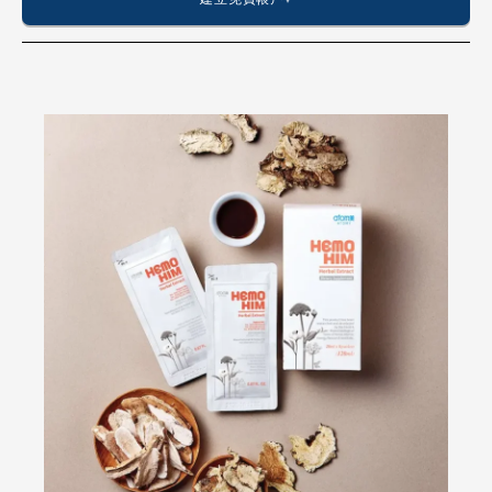
🇦🇺 澳大利亞
🇳🇿 紐西蘭
美國
🇺🇸 美國
🇨🇦 加拿大
🇲🇽 墨西哥
🇨🇴 哥倫比亞
🇧🇷 巴西
歐洲
🇪🇺 Atomy 歐洲（所有歐盟國家）
🇬🇧 英國