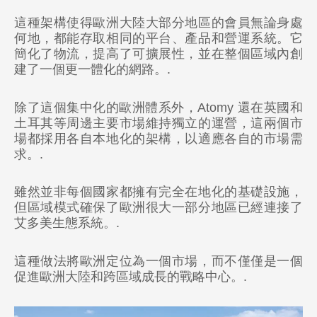
這種架構使得歐洲大陸大部分地區的會員無論身處
🇲🇽 墨西哥
何地，都能存取相同的平台、產品和營運系統。它
簡化了物流，提高了可擴展性，並在整個區域內創
🇨🇴 哥倫比亞
建了一個更一體化的網路。.
🇧🇷 巴西
除了這個集中化的歐洲體系外，Atomy 還在英國和
歐洲
土耳其等周邊主要市場維持獨立的運營，這兩個市
場都採用各自本地化的架構，以適應各自的市場需
🇪🇺 Atomy 歐洲（所有歐盟國家）
求。.
🇬🇧 英國
雖然並非每個國家都擁有完全在地化的基礎設施，
🇹🇷 土耳其
但區域模式確保了歐洲很大一部分地區已經連接了
艾多美生態系統。.
亞洲
🇰🇷 韓國
這種做法將歐洲定位為一個市場，而不僅僅是一個
促進歐洲大陸和跨區域成長的戰略中心。.
🇰🇭 柬埔寨
🇭🇰 香港