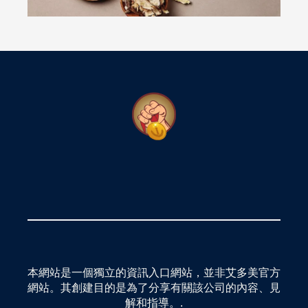
🇹🇷 土耳其
亞洲
🇰🇷 韓國
🇰🇭 柬埔寨
🇭🇰 香港
🇮🇳 印度
🇮🇩 印度尼西亞
🇰🇬 吉爾吉斯斯坦
🇲🇾 馬來西亞
🇲🇳 蒙古
本網站是一個獨立的資訊入口網站，並非艾多美官方
網站。其創建目的是為了分享有關該公司的內容、見
🇵🇭 菲律賓
解和指導。.