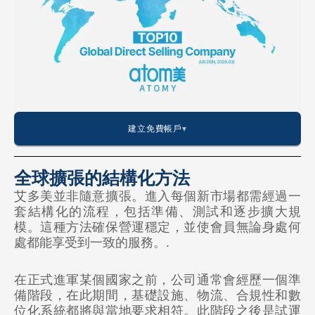
建立免費帳戶
全球擴張的結構化方法
艾多美並非隨意擴張。進入每個新市場都需經過一
美國
套結構化的流程，包括準備、測試和逐步擴大規
模。這種方法確保營運穩定，並使會員無論身處何
🇺🇸 美國
處都能享受到一致的服務。.
🇨🇦 加拿大
在正式進軍某個國家之前，公司通常會經歷一個準
🇲🇽 墨西哥
備階段，在此期間，基礎設施、物流、合規性和數
位化系統都將與當地要求相符。此階段之後是試運
🇨🇴 哥倫比亞