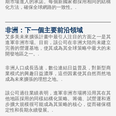
期市場進入的承諾。每個新國家都採用相同的結構
化方法，確保全球網路的一致性。.
非洲
即將推出
非洲：下一個主要前沿領域
大洋洲
艾多美未來擴張計畫中最引人注目的方面之一是其
🇦🇺 澳大利亞
進軍非洲市場。目前，該公司在非洲大陸尚未建立
完善的營運基地，使其成為其全球策略中最大的未
🇳🇿 紐西蘭
開發地區之一。.
非洲人口成長迅速，數位連結日益普及，對新型商
業模式的興趣日益濃厚，這些因素使其自然而然地
成為未來擴張的理想之地。.
該公司過往業績表明，進軍非洲市場將沿用其在其
他地區採用的同樣結構化策略。籌備、試營運和逐
步擴大規模很可能成為其策略的核心，從而確保穩
定性和長期永續發展。.