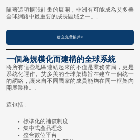
隨著這項擴張計畫的展開，非洲有可能成為艾多美
全球網路中最重要的成長區域之一。.
建立免費帳戶
一個為規模化而建構的全球系統
將所有這些地區連結起來的不僅是業務佈局，更是
美國
系統化運作。艾多美的全球架構旨在建立一個統一
的網絡，讓來自不同國家的成員能夠在同一框架內
🇺🇸 美國
開展業務。.
🇨🇦 加拿大
這包括：
🇲🇽 墨西哥
🇨🇴 哥倫比亞
標準化的補償制度
集中式產品理念
🇧🇷 巴西
整合數位平台