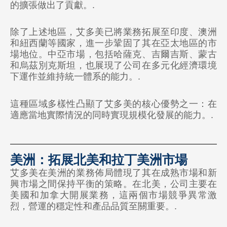
的擴張做出了貢獻。.
🇰🇬 吉爾吉斯斯坦
除了上述地區，艾多美已將業務拓展至印度、澳洲
🇲🇾 馬來西亞
和紐西蘭等國家，進一步鞏固了其在亞太地區的市
場地位。中亞市場，包括哈薩克、吉爾吉斯、蒙古
🇲🇳 蒙古
和烏茲別克斯坦，也展現了公司在多元化經濟環境
下運作並維持統一體系的能力。.
🇵🇭 菲律賓
🇷🇺 俄羅斯
這種區域多樣性凸顯了艾多美的核心優勢之一：在
適應當地實際情況的同時實現規模化發展的能力。.
🇸🇬 新加坡
🇹🇼 台灣
美洲：拓展北美和拉丁美洲市場
🇹🇭 泰國
艾多美在美洲的業務佈局體現了其在成熟市場和新
🇺🇿 烏茲別克斯坦
興市場之間保持平衡的策略。在北美，公司主要在
美國和加拿大開展業務，這兩個市場競爭異常激
烈，營運的穩定性和產品品質至關重要。.
非洲
即將推出