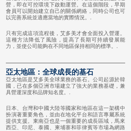
營，即在可控環境下啟動運營。在這個階段，早期
🇧🇷 巴西
會員可以開始建立自己的關係網絡，同時公司也可
以完善系統並適應當地的實際情況。.
歐洲
只有完成這項流程後，艾多美才會全面投入營運。
🇪🇺 Atomy 歐洲（所有歐盟國家）
這種方法降低了風險，提高了長期可持續發展能
力，並使公司能夠在不同地區保持相同的標準。.
🇬🇧 英國
🇹🇷 土耳其
亞太地區：全球成長的基石
亞洲
亞太地區是艾多美全球業務的基石。公司起源於韓
🇰🇷 韓國
國，已在多個亞洲市場建立了強大的業務基礎，兼
具營運深度和品牌知名度。.
🇰🇭 柬埔寨
🇭🇰 香港
日本、台灣和中國大陸等國家和地區在這一架構中
扮演著重要角色，並由在地化平台和語言專屬系統
🇮🇳 印度
提供支援。東南亞也是一個重要的成長區域，馬來
西亞、印尼、泰國、柬埔寨和菲律賓等市場為網路
🇮🇩 印度尼西亞