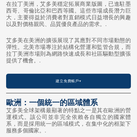
在拉丁美洲，艾多美穩定拓展商業版圖，已進駐墨
西哥、哥倫比亞和巴西等國。這些市場成長潛力巨
大洋洲
大，主要得益於消費者對直銷模式日益增長的興趣
🇦🇺 澳大利亞
以及對價格親民、品質優良產品的需求。.
🇳🇿 紐西蘭
艾多美在美洲的擴張展現了其應對不同市場動態的
彈性。北美市場專注於結構化營運和監管合規，而
拉丁美洲市場則為網路快速成長和社區驅動型擴張
提供了機會。.
建立免費帳戶
歐洲：一個統一的區域體系
艾多美全球架構最顯著的特點之一是其在歐洲的營
美國
運模式。該公司並非完全依賴各自獨立的國家體
系，而是採用統一的區域模式，在集中化的框架下
🇺🇸 美國
服務多個國家。.
🇨🇦 加拿大