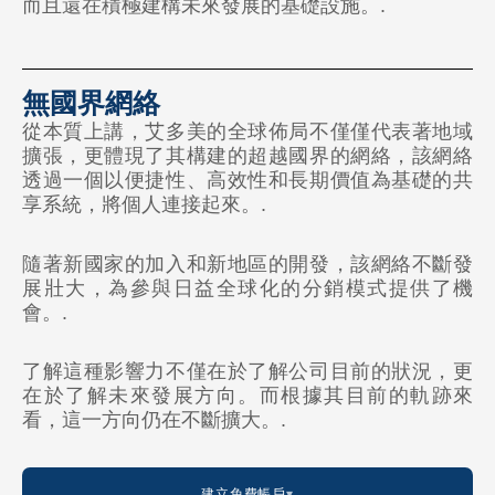
而且還在積極建構未來發展的基礎設施。.
🇲🇾 馬來西亞
🇲🇳 蒙古
無國界網絡
🇵🇭 菲律賓
從本質上講，艾多美的全球佈局不僅僅代表著地域
🇷🇺 俄羅斯
擴張，更體現了其構建的超越國界的網絡，該網絡
透過一個以便捷性、高效性和長期價值為基礎的共
🇸🇬 新加坡
享系統，將個人連接起來。.
🇹🇼 台灣
隨著新國家的加入和新地區的開發，該網絡不斷發
🇹🇭 泰國
展壯大，為參與日益全球化的分銷模式提供了機
會。.
🇺🇿 烏茲別克斯坦
了解這種影響力不僅在於了解公司目前的狀況，更
非洲
在於了解未來發展方向。而根據其目前的軌跡來
即將推出
看，這一方向仍在不斷擴大。.
大洋洲
建立免費帳戶