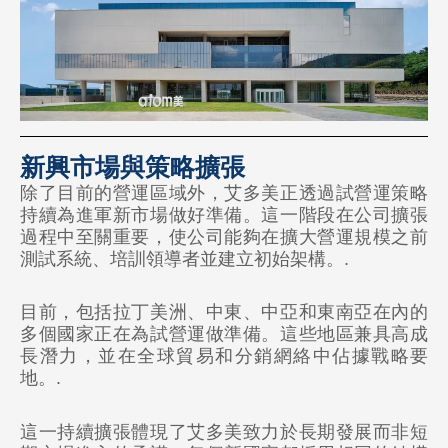
🇮🇳 印度
🇮🇩 印度尼西亞
🇰🇬 吉爾吉斯斯坦
🇲🇾 馬來西亞
新興市場與策略擴張
除了目前的營運區域外，艾多美正透過試營運策略
🇲🇳 蒙古
持續為進軍新市場做好準備。這一階段在公司擴張
過程中至關重要，使公司能夠在擴大營運規模之前
🇵🇭 菲律賓
測試系統、培訓領導者並建立初始架構。.
🇷🇺 俄羅斯
目前，包括拉丁美洲、中東、中亞和東南亞在內的
🇸🇬 新加坡
多個國家正在為試營運做準備。這些地區兼具高成
長潛力，並在全球貿易和分銷網絡中佔據戰略要
🇹🇼 台灣
地。.
🇹🇭 泰國
這一持續擴張體現了艾多美致力於長期發展而非短
🇺🇿 烏茲別克斯坦