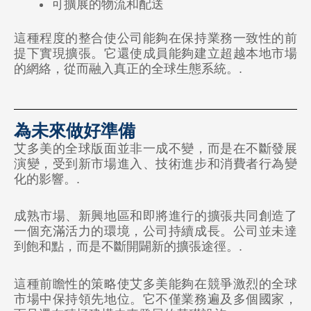
可擴展的物流和配送
歐洲
這種程度的整合使公司能夠在保持業務一致性的前
🇪🇺 Atomy 歐洲（所有歐盟國家）
提下實現擴張。它還使成員能夠建立超越本地市場
🇬🇧 英國
的網絡，從而融入真正的全球生態系統。.
🇹🇷 土耳其
為未來做好準備
亞洲
艾多美的全球版面並非一成不變，而是在不斷發展
🇰🇷 韓國
演變，受到新市場進入、技術進步和消費者行為變
化的影響。.
🇰🇭 柬埔寨
🇭🇰 香港
成熟市場、新興地區和即將進行的擴張共同創造了
一個充滿活力的環境，公司持續成長。公司並未達
🇮🇳 印度
到飽和點，而是不斷開闢新的擴張途徑。.
🇮🇩 印度尼西亞
這種前瞻性的策略使艾多美能夠在競爭激烈的全球
🇰🇬 吉爾吉斯斯坦
市場中保持領先地位。它不僅業務遍及多個國家，