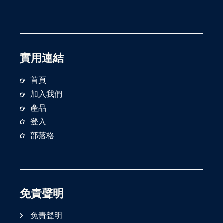
🇷🇺 俄羅斯
🇸🇬 新加坡
🇹🇼 台灣
實用連結
🇹🇭 泰國
首頁
🇺🇿 烏茲別克斯坦
加入我們
產品
非洲
登入
即將推出
部落格
大洋洲
🇦🇺 澳大利亞
🇳🇿 紐西蘭
免責聲明
免責聲明