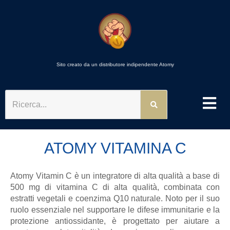
Sito creato da un distributore indipendente Atomy
RICERCA
ATOMY VITAMINA C
Atomy Vitamin C è un integratore di alta qualità a base di
500 mg di vitamina C di alta qualità, combinata con
estratti vegetali e coenzima Q10 naturale. Noto per il suo
ruolo essenziale nel supportare le difese immunitarie e la
protezione antiossidante, è progettato per aiutare a