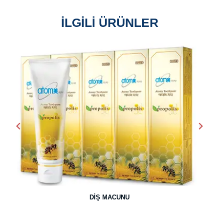
İLGİLİ ÜRÜNLER
Öncesi
Sonr
DIŞ MACUNU