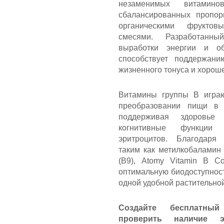
незаменимых витами
сбалансированных пропор
органическими фрукт
смесями. Разработанн
выработки энергии и о
способствует поддержани
жизненного тонуса и хорош
Витамины группы B игра
преобразовании пищи в 
поддерживая здоровье 
когнитивные функции
эритроцитов. Благодаря
таким как метилкобаламин
(B9), Atomy Vitamin B C
оптимальную биодоступност
одной удобной растительной
Создайте бесплатный
проверить наличие 