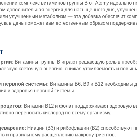
менении комплекс витаминов группы B от Atomy идеально п
вам дополнительная энергия для насыщенного дня, улучше
 или улучшенный метаболизм — эта добавка обеспечит комп
сула в день поможет вам естественным образом поддержив
т
ргии:
Витамины группы В играют решающую роль в преобр
полезную клеточную энергию, снижая утомляемость и повыш
и нервной системы:
Витамины B6, B9 и B12 необходимы д
ния и здоровья нервной системы.
троцитов:
Витамин B12 и фолат поддерживают здоровую вы
тивно переносить кислород по всему организму.
щеварение:
Ниацин (B3) и рибофлавин (B2) способствуют 
тв и правильному расщеплению макронутриентов.