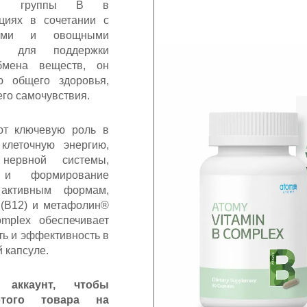
нов группы B в
циях в сочетании с
овыми и овощными
ый для поддержки
бмена веществ, он
ю общего здоровья,
его самочувствия.
ют ключевую роль в
клеточную энергию,
нервной системы,
 и формирование
 активным формам,
 (B12) и метафолин®
omplex обеспечивает
ь и эффективность в
 капсуле.
 аккаунт, чтобы
этого товара на