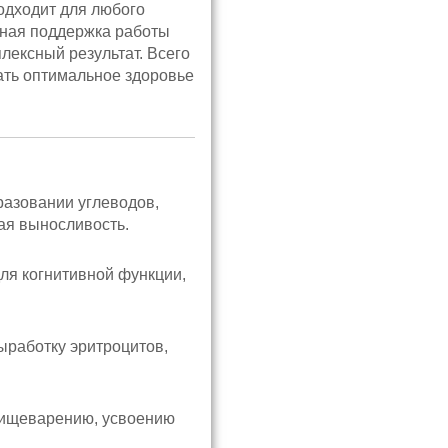
одходит для любого
нная поддержка работы
лексный результат. Всего
ать оптимальное здоровье
азовании углеводов,
ая выносливость.
ля когнитивной функции,
работку эритроцитов,
пищеварению, усвоению