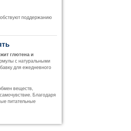
собствуют поддержанию
ять
ржит глютена и
ормулы с натуральными
бавку для ежедневного
обмен веществ,
 самочувствие. Благодаря
мые питательные