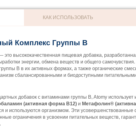
КАК ИСПОЛЬЗОВАТЬ
ный Комплекс Группы B
 — это высококачественная пищевая добавка, разработанна
работки энергии, обмена веществ и общего самочувствия.
руппы B в их активных формах, а также органические смеси
рганизм сбалансированными и биодоступными питательным
дартных добавок с витаминами группы B, Atomy использует
баламин (активная форма B12)
и
Метафолин® (активна
ся и используются организмом. Эти усовершенствованные
нные ограничения в усвоении питательных веществ, гаран
.