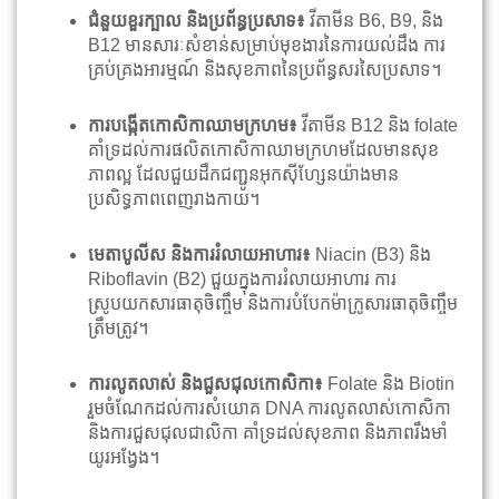
ជំនួយខួរក្បាល និងប្រព័ន្ធប្រសាទ៖
វីតាមីន B6, B9, និង
B12 មានសារៈសំខាន់សម្រាប់មុខងារនៃការយល់ដឹង ការ
គ្រប់គ្រងអារម្មណ៍ និងសុខភាពនៃប្រព័ន្ធសរសៃប្រសាទ។
ការបង្កើតកោសិកាឈាមក្រហម៖
វីតាមីន B12 និង folate
គាំទ្រដល់ការផលិតកោសិកាឈាមក្រហមដែលមានសុខ
ភាពល្អ ដែលជួយដឹកជញ្ជូនអុកស៊ីហ្សែនយ៉ាងមាន
ប្រសិទ្ធភាពពេញរាងកាយ។
មេតាបូលីស និងការរំលាយអាហារ៖
Niacin (B3) និង
Riboflavin (B2) ជួយក្នុងការរំលាយអាហារ ការ
ស្រូបយកសារធាតុចិញ្ចឹម និងការបំបែកម៉ាក្រូសារធាតុចិញ្ចឹម
ត្រឹមត្រូវ។
ការលូតលាស់ និងជួសជុលកោសិកា៖
Folate និង Biotin
រួមចំណែកដល់ការសំយោគ DNA ការលូតលាស់កោសិកា
និងការជួសជុលជាលិកា គាំទ្រដល់សុខភាព និងភាពរឹងមាំ
យូរអង្វែង។