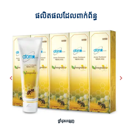
ផលិតផលដែលពាក់ព័ន្ធ
មុន
បន្ទាប
ថ្នាំដុសធ្មេញ