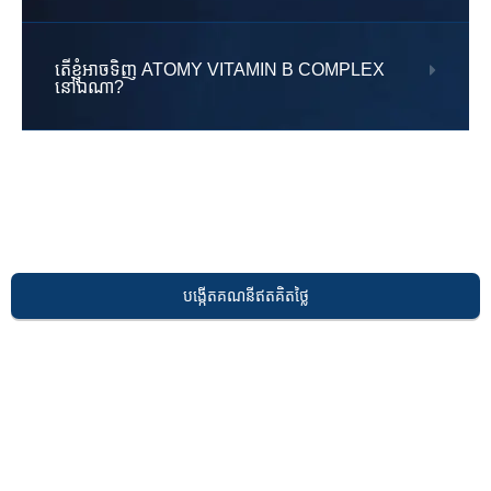
តើខ្ញុំអាចទិញ ATOMY VITAMIN B COMPLEX
នៅឯណា?
បង្កើតគណនីឥតគិតថ្លៃ