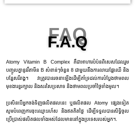
FAQ
F.A.Q
Atomy Vitamin B Complex គឺជាអាហារបំប៉នពិសេសដែលរួម
បញ្ចូលគ្នានូវវីតាមីន B សំខាន់ៗចំនួន 8 ជាមួយនឹងការលាយផ្លែឈើ និង
បន្លែសរីរាង្គ។ វាត្រូវបានរចនាឡើងដើម្បីគាំទ្រដល់ការបំប្លែងថាមពល
មុខងារខួរក្បាល និងសរសៃប្រសាទ និងថាមពលប្រចាំថ្ងៃទាំងមូល។
ប្រសិនបើអ្នកចង់ទិញផលិតផលនេះ ឬផលិតផល Atomy ផ្សេងទៀត
សូមបំពេញការចុះឈ្មោះរហ័ស និងឥតគិតថ្លៃ ដើម្បីទទួលបានសិទ្ធិចូល
ប្រើប្រាស់ផលិតផលទាំងអស់ដែលមាននៅក្នុងប្រទេសរបស់អ្នក។.