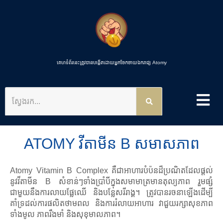
គេហទំព័រនេះត្រូវបានបង្កើតដោយអ្នកចែកចាយឯករាជ្យ Atomy
ស្វែងរក
ATOMY វីតាមីន B សមាសភាព
Atomy Vitamin B Complex គឺជាអាហារបំប៉នដ៏ប្រណិតដែលផ្តល់
នូវវីតាមីន B សំខាន់ៗទាំងប្រាំបីក្នុងសមាមាត្រមានតុល្យភាព រួមផ្សំ
ជាមួយនឹងការលាយផ្លែឈើ និងបន្លែសរីរាង្គ។ ត្រូវបានរចនាឡើងដើម្បី
គាំទ្រដល់ការផលិតថាមពល និងការរំលាយអាហារ វាជួយរក្សាសុខភាព
ទាំងមូល ភាពរឹងមាំ និងសុខុមាលភាព។