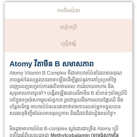
ការពិពណ៌នា
របៀបប្រើ
គ្រឿងផ្សំ
Atomy វីតាមីន B សមាសភាព
Atomy Vitamin B Complex គឺជាអាហារបំប៉នដែលមានគុណ
ភាពខ្ពស់ដែលត្រូវបានរចនាឡើងដើម្បីផ្តល់នូវការគាំទ្រប្រចាំថ្ងៃ
ពេញលេញសម្រាប់ការផលិតថាមពល ការរំលាយអាហារ និង
សុខុមាលភាពទូទៅ។ បង្កើតឡើងដោយវីតាមីន B សំខាន់ៗទាំងប្រាំបី
នៅក្នុងទម្រង់សកម្មរបស់ពួកគេ រួមជាមួយនឹងការលាយផ្លែឈើ និង
បន្លែសរីរាង្គ អាហារបំប៉ននេះធានាថារាងកាយរបស់អ្នកទទួលបាន
សារធាតុចិញ្ចឹមដែលមានតុល្យភាព និងជីវជាតិជារៀងរាល់ថ្ងៃ។
មិនដូចអាហារបំប៉ន B-complex ស្តង់ដារជាច្រើន Atomy ប្រើ
គ្រឿងផ្សំពិសេសដូចជា
Methylcobalamin (ទម្រង់សកម្មនៃ