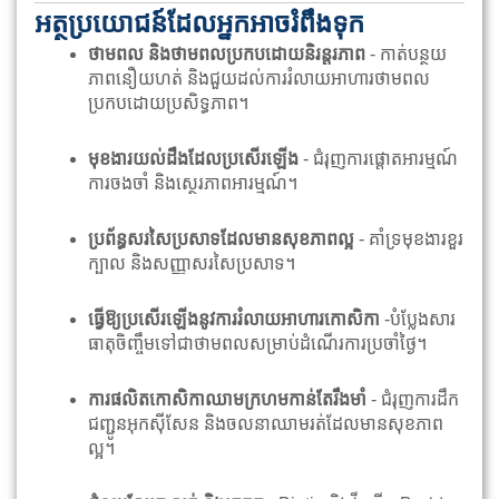
អត្ថប្រយោជន៍ដែលអ្នកអាចរំពឹងទុក
ថាមពល និងថាមពលប្រកបដោយនិរន្តរភាព
- កាត់បន្ថយ
ភាពនឿយហត់ និងជួយដល់ការរំលាយអាហារថាមពល
ប្រកបដោយប្រសិទ្ធភាព។
មុខងារយល់ដឹងដែលប្រសើរឡើង
- ជំរុញការផ្តោតអារម្មណ៍
ការចងចាំ និងស្ថេរភាពអារម្មណ៍។
ប្រព័ន្ធសរសៃប្រសាទដែលមានសុខភាពល្អ
- គាំទ្រមុខងារខួរ
ក្បាល និងសញ្ញាសរសៃប្រសាទ។
ធ្វើឱ្យប្រសើរឡើងនូវការរំលាយអាហារកោសិកា
-បំប្លែងសារ
ធាតុចិញ្ចឹមទៅជាថាមពលសម្រាប់ដំណើរការប្រចាំថ្ងៃ។
ការផលិតកោសិកាឈាមក្រហមកាន់តែរឹងមាំ
- ជំរុញការដឹក
ជញ្ជូនអុកស៊ីសែន និងចលនាឈាមរត់ដែលមានសុខភាព
ល្អ។