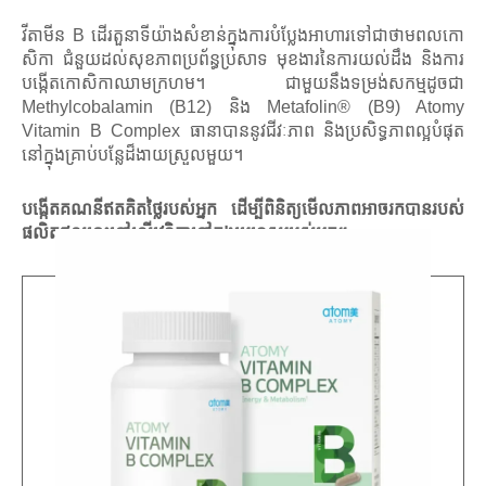
វីតាមីន B ដើរតួនាទីយ៉ាងសំខាន់ក្នុងការបំប្លែងអាហារទៅជាថាមពលកោ
សិកា ជំនួយដល់សុខភាពប្រព័ន្ធប្រសាទ មុខងារនៃការយល់ដឹង និងការ
បង្កើតកោសិកាឈាមក្រហម។ ជាមួយនឹងទម្រង់សកម្មដូចជា
Methylcobalamin (B12) និង Metafolin® (B9) Atomy
Vitamin B Complex ធានាបាននូវជីវៈភាព និងប្រសិទ្ធភាពល្អបំផុត
នៅក្នុងគ្រាប់បន្លែដ៏ងាយស្រួលមួយ។
បង្កើតគណនីឥតគិតថ្លៃរបស់អ្នក ដើម្បីពិនិត្យមើលភាពអាចរកបានរបស់
ផលិតផលនេះនៅលើវេទិកានៅក្នុងប្រទេសរបស់អ្នក។.