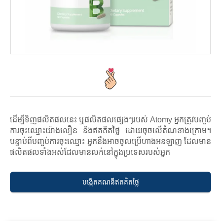
ដើម្បីទិញផលិតផលនេះ ឬផលិតផលផ្សេងៗរបស់ Atomy អ្នកត្រូវបញ្ចប់
ការចុះឈ្មោះយ៉ាងលឿន និងឥតគិតថ្លៃ ដោយចុចលើតំណខាងក្រោម។
បន្ទាប់ពីបញ្ចប់ការចុះឈ្មោះ អ្នកនឹងអាចចូលប្រើហាងអនឡាញ ដែលមាន
ផលិតផលទាំងអស់ដែលមានលក់នៅក្នុងប្រទេសរបស់អ្នក
បង្កើតគណនីឥតគិតថ្លៃ