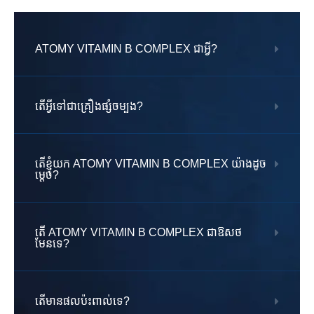
ATOMY VITAMIN B COMPLEX ជាអ្វី?
តើ​អ្វី​ទៅ​ជា​គ្រឿង​ផ្សំ​ចម្បង?
តើខ្ញុំយក ATOMY VITAMIN B COMPLEX យ៉ាងដូច
ម្តេច?
តើ ATOMY VITAMIN B COMPLEX ជាឱសថ
មែនទេ?
តើមានផលប៉ះពាល់ទេ?