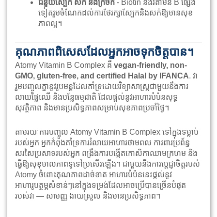
ជំនួយស្បែក សក់ និងក្រចក
- Biotin និងវីតាមីន B ផ្សេង
ទៀតរួមចំណែកដល់ការថែរក្សាស្បែកនិងសក់ឱ្យមានសុខ
ភាពល្អ។
គុណភាពពិសេសដែលអ្នកអាចទុកចិត្តបាន។
Atomy Vitamin B Complex គឺ
vegan-friendly, non-
GMO, gluten-free, and certified Halal by IFANCA
. វា
រួមបញ្ចូលគ្នានូវរូបមន្តដែលគាំទ្រដោយវិទ្យាសាស្រ្តជាមួយនឹងការ
លាយផ្លែឈើ និងបន្លែធម្មជាតិ ដែលផ្តល់នូវអាហារបំប៉នសុទ្ធ
សុវត្ថិភាព និងមានប្រសិទ្ធភាពសម្រាប់សុខភាពប្រចាំថ្ងៃ។
តាមរយៈការបញ្ចូល Atomy Vitamin B Complex ទៅក្នុងទម្លាប់
របស់អ្នក អ្នកកំពុងគាំទ្រការរំលាយអាហារថាមពល ការពារប្រព័ន្ធ
សរសៃប្រសាទរបស់អ្នក ពង្រឹងការបង្កើតកោសិកាឈាមក្រហម និង
ធ្វើឱ្យសុខុមាលភាពទូទៅប្រសើរឡើង។ ជាមួយនឹងការប្តេជ្ញាចិត្តរបស់
Atomy ចំពោះគុណភាពដាច់ខាត អាហារបំប៉ននេះផ្តល់នូវ
អាហារូបត្ថម្ភសំខាន់ៗនៅក្នុងទម្រង់ដែលអាចប្រើបានច្រើនបំផុត
របស់វា — សាមញ្ញ ងាយស្រួល និងមានប្រសិទ្ធភាព។