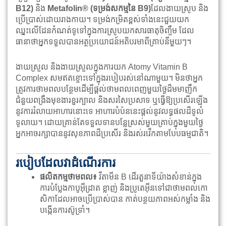
B12)
និង
Metafolin® (ទម្រង់សកម្មនៃ B9)
ដែលងាយស្រូប និង
ប្រើប្រាស់ដោយរាងកាយ។ ទម្រង់កម្រិតខ្ពស់ទាំងនេះជួយយក
ឈ្នះលើដែនកំណត់ទូទៅក្នុងការស្រូបយកសារធាតុចិញ្ចឹម ដែល
ធានាថាអ្នកទទួលបានអត្ថប្រយោជន៍អតិបរមាពីគ្រាប់នីមួយៗ។
ងាយស្រួល និងងាយស្រួលក្នុងការយក Atomy Vitamin B
Complex សមឥតខ្ចោះទៅក្នុងរបៀបរស់នៅណាមួយ។ មិនថាអ្នក
ត្រូវការថាមពលបន្ថែមដើម្បីផ្តល់ថាមពលពេញមួយថ្ងៃដ៏មមាញឹក
ជំនួយពង្រឹងមុខងារខួរក្បាល និងសរសៃប្រសាទ ឬធ្វើឱ្យប្រសើរឡើង
នូវការរំលាយអាហារនោះទេ អាហារបំប៉ននេះផ្តល់នូវលទ្ធផលដ៏ទូលំ
ទូលាយ។ ដោយគ្រាន់តែទទួលទានបន្លែស្រស់មួយគ្រាប់ក្នុងមួយថ្ងៃ
អ្នកអាចរក្សាបាននូវសុខភាពដ៏ប្រសើរ និងរស់រវើកតាមបែបធម្មជាតិ។
របៀបដែលវាដំណើរការ
ផលិតកម្មថាមពល៖
វីតាមីន B ដើរតួនាទីយ៉ាងសំខាន់ក្នុង
ការបំប្លែងកាបូអ៊ីដ្រាត ខ្លាញ់ និងប្រូតេអ៊ីនទៅជាថាមពលកោ
សិកាដែលអាចប្រើប្រាស់បាន កាត់បន្ថយភាពអស់កម្លាំង និង
បង្កើនការស៊ូទ្រាំ។